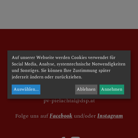
PFARRE - KIRCHE
SAKRAMENTE
Auf unserer Webseite werden Cookies verwendet für
Social Media, Analyse, systemtechnische Notwendigkeiten
röm. kath. Pfarre Grünau
und Sonstiges. Sie können Ihre Zustimmung später
Kirchenplatz 9
jederzeit ändern oder zurückziehen.
A-3202 Hofstetten-Grünau
Auswählen
...
Ablehnen
Annehmen
02723 / 8421
pv-pielachtal@dsp.at
Folge uns auf
Facebook
und/oder
Instagram