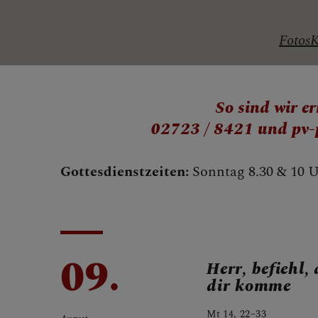
PFARRE - KI
Fotos
K
So sind wir er
SAKRAMENT
02723 / 8421 und pv-
Gottesdienstzeiten:
Sonntag 8.30 & 10 
09.
Herr, befiehl,
dir komme
Mt 14, 22–33