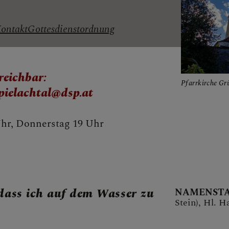
RCHE
ontakt
Gottesdienstordnung
reichbar:
E
Pfarrkirche Gr
pielachtal@dsp.at
Uhr, Donnerstag 19 Uhr
 dass ich auf dem Wasser zu
NAMENSTA
Stein), Hl. 