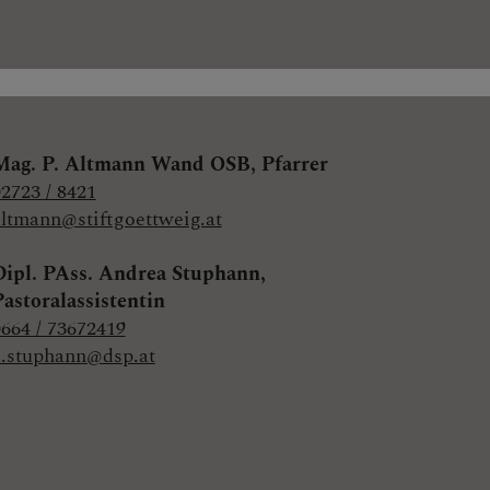
Mag. P. Altmann Wand OSB,
Pfarrer
2723 / 8421
altmann@stiftgoettweig.at
Dipl. PAss. Andrea Stuphann,
Pastoralassistentin
664 / 73672419
a.stuphann@dsp.at