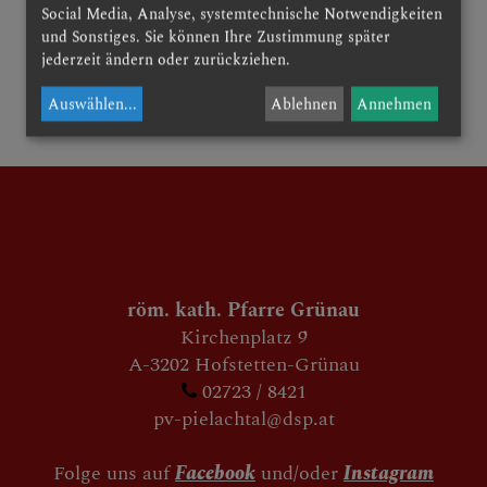
Social Media, Analyse, systemtechnische Notwendigkeiten
und Sonstiges. Sie können Ihre Zustimmung später
jederzeit ändern oder zurückziehen.
zurück
Auswählen
...
Ablehnen
Annehmen
röm. kath. Pfarre Grünau
Kirchenplatz 9
A-3202 Hofstetten-Grünau
02723 / 8421
pv-pielachtal@dsp.at
Folge uns auf
Facebook
und/oder
Instagram