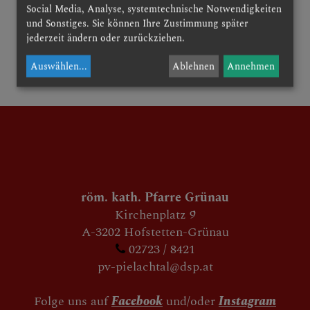
Social Media, Analyse, systemtechnische Notwendigkeiten
und Sonstiges. Sie können Ihre Zustimmung später
jederzeit ändern oder zurückziehen.
zurück
Auswählen
...
Ablehnen
Annehmen
röm. kath. Pfarre Grünau
Kirchenplatz 9
A-3202 Hofstetten-Grünau
02723 / 8421
pv-pielachtal@dsp.at
Folge uns auf
Facebook
und/oder
Instagram