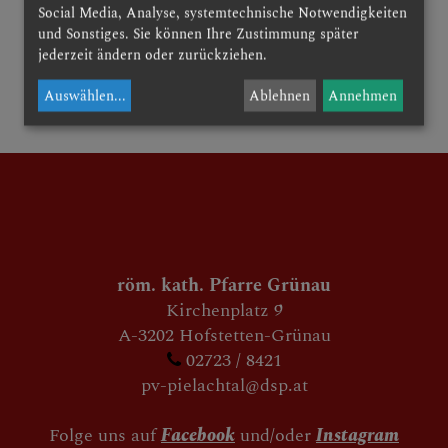
Social Media, Analyse, systemtechnische Notwendigkeiten
und Sonstiges. Sie können Ihre Zustimmung später
jederzeit ändern oder zurückziehen.
zurück
Auswählen
...
Ablehnen
Annehmen
röm. kath. Pfarre Grünau
Kirchenplatz 9
A-3202 Hofstetten-Grünau
02723 / 8421
pv-pielachtal@dsp.at
Folge uns auf
Facebook
und/oder
Instagram